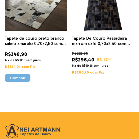
Tapete de couro preto branco
Tapete De Couro Passadeira
salino amarelo 0,70x2,50 sem
marrom café 0,70x2,50 com
bordas pç 10x10cm
borda
R$348,90
R$322,65
R$296,40
8
% OFF
6
x
de
R$58,15
sem juros
5
x
de
R$59,28
sem juros
R$314,01
com
Pix
R$266,76
com
Pix