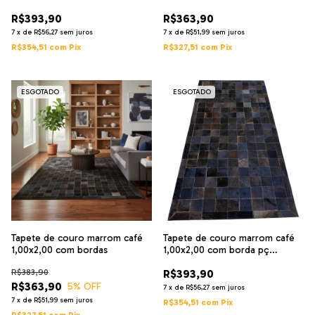
R$393,90
R$363,90
7
x
de
R$56,27
sem juros
7
x
de
R$51,99
sem juros
R$354,51
com
Pix
R$327,51
com
Pix
ESGOTADO
ESGOTADO
Tapete de couro marrom café
Tapete de couro marrom café
1,00x2,00 com bordas
1,00x2,00 com borda pç
10x10cm
R$383,90
R$393,90
R$363,90
5
% OFF
7
x
de
R$56,27
sem juros
7
x
de
R$51,99
sem juros
R$354,51
com
Pix