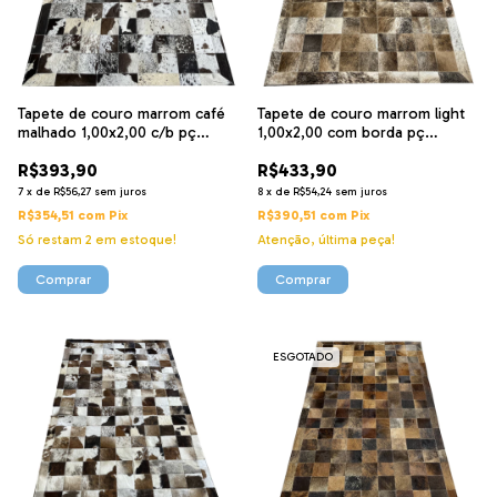
Tapete de couro marrom café
Tapete de couro marrom light
malhado 1,00x2,00 c/b pç
1,00x2,00 com borda pç
10x10cm
10x10cm
R$393,90
R$433,90
7
x
de
R$56,27
sem juros
8
x
de
R$54,24
sem juros
R$354,51
com
Pix
R$390,51
com
Pix
Só restam
2
em estoque!
Atenção, última peça!
ESGOTADO