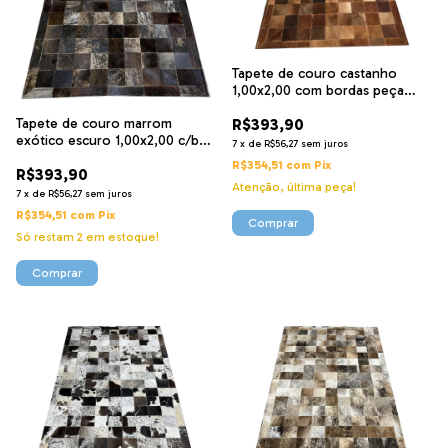
Tapete de couro castanho
1,00x2,00 com bordas peça
10x10cm
Tapete de couro marrom
R$393,90
exótico escuro 1,00x2,00 c/b
7
x
de
R$56,27
sem juros
pç 10x10
R$354,51
com
Pix
R$393,90
Atenção, última peça!
7
x
de
R$56,27
sem juros
R$354,51
com
Pix
Só restam
2
em estoque!