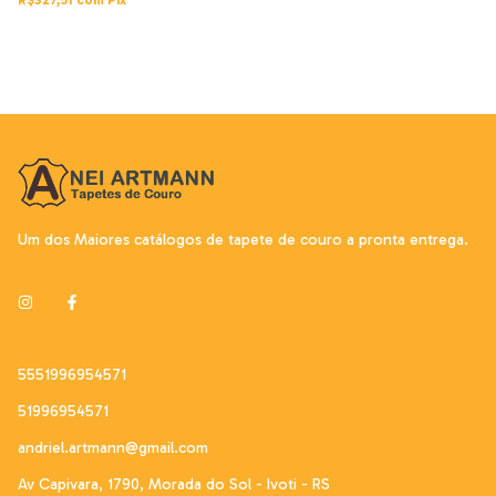
R$327,51
com
Pix
Um dos Maiores catálogos de tapete de couro a pronta entrega.
5551996954571
51996954571
andriel.artmann@gmail.com
Av Capivara, 1790, Morada do Sol - Ivoti - RS