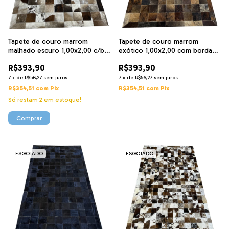
Tapete de couro marrom
Tapete de couro marrom
malhado escuro 1,00x2,00 c/b
exótico 1,00x2,00 com borda
pç 10X10
pç 10x10
R$393,90
R$393,90
7
x
de
R$56,27
sem juros
7
x
de
R$56,27
sem juros
R$354,51
com
Pix
R$354,51
com
Pix
Só restam
2
em estoque!
ESGOTADO
ESGOTADO