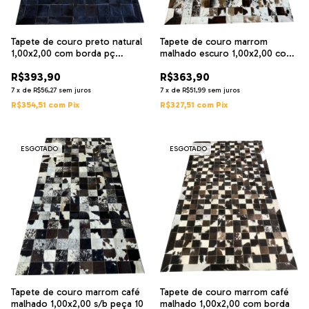
Tapete de couro preto natural
Tapete de couro marrom
1,00x2,00 com borda pç
malhado escuro 1,00x2,00 com
10x10cm
bordas
R$393,90
R$363,90
7
x
de
R$56,27
sem juros
7
x
de
R$51,99
sem juros
R$354,51
com
Pix
R$327,51
com
Pix
ESGOTADO
ESGOTADO
Tapete de couro marrom café
Tapete de couro marrom café
malhado 1,00x2,00 s/b peça 10
malhado 1,00x2,00 com borda