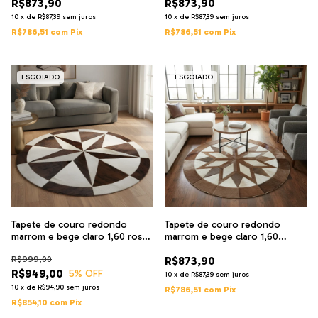
R$873,90
R$873,90
10
x
de
R$87,39
sem juros
10
x
de
R$87,39
sem juros
R$786,51
com
Pix
R$786,51
com
Pix
ESGOTADO
ESGOTADO
Tapete de couro redondo
Tapete de couro redondo
marrom e bege claro 1,60 rosa
marrom e bege claro 1,60
vento
diâmetro
R$999,00
R$873,90
R$949,00
5
% OFF
10
x
de
R$87,39
sem juros
10
x
de
R$94,90
sem juros
R$786,51
com
Pix
R$854,10
com
Pix