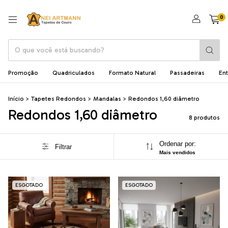
0
Promoção
Quadriculados
Formato Natural
Passadeiras
En
Início
>
Tapetes Redondos
>
Mandalas
>
Redondos 1,60 diâmetro
Redondos 1,60 diâmetro
8 produtos
Ordenar por:
Filtrar
Mais vendidos
ESGOTADO
ESGOTADO