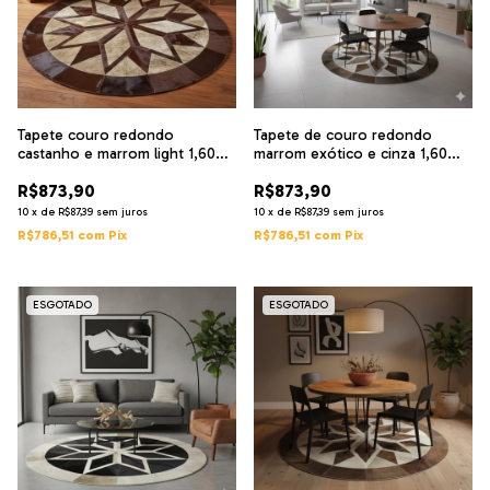
Tapete couro redondo
Tapete de couro redondo
castanho e marrom light 1,60
marrom exótico e cinza 1,60
diâmetro
diâmetro
R$873,90
R$873,90
10
x
de
R$87,39
sem juros
10
x
de
R$87,39
sem juros
R$786,51
com
Pix
R$786,51
com
Pix
ESGOTADO
ESGOTADO