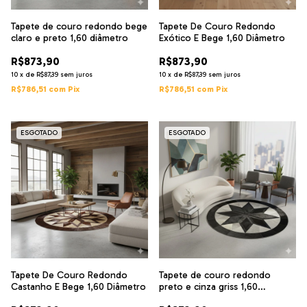
Tapete de couro redondo bege
Tapete De Couro Redondo
claro e preto 1,60 diâmetro
Exótico E Bege 1,60 Diâmetro
R$873,90
R$873,90
10
x
de
R$87,39
sem juros
10
x
de
R$87,39
sem juros
R$786,51
com
Pix
R$786,51
com
Pix
ESGOTADO
ESGOTADO
Tapete De Couro Redondo
Tapete de couro redondo
Castanho E Bege 1,60 Diâmetro
preto e cinza griss 1,60
diâmetro