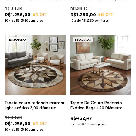
R$1.318,80
R$1.318,80
R$1.256,00
R$1.256,00
5
% OFF
5
% OFF
10
x
de
R$125,60
sem juros
10
x
de
R$125,60
sem juros
ESGOTADO
ESGOTADO
Tapete couro redondo marrom
Tapete De Couro Redondo
light exótico 2,00 diâmetro
Exótico Bege 1,20 Diâmetro
R$1.318,80
R$462,47
R$1.256,00
5
% OFF
9
x
de
R$51,39
sem juros
10
x
de
R$125,60
sem juros