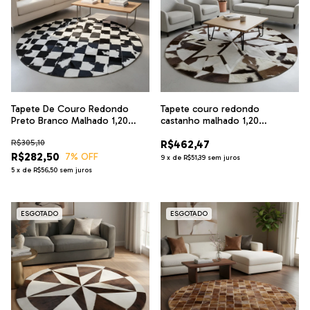
Tapete De Couro Redondo
Tapete couro redondo
Preto Branco Malhado 1,20
castanho malhado 1,20
Diâmetro
diâmetro mandala
R$305,10
R$462,47
R$282,50
7
% OFF
9
x
de
R$51,39
sem juros
5
x
de
R$56,50
sem juros
ESGOTADO
ESGOTADO