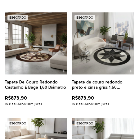
ESGOTADO
ESGOTADO
Tapete De Couro Redondo
Tapete de couro redondo
Castanho E Bege 1,60 Diâmetro
preto e cinza griss 1,60
diâmetro
R$873,90
R$873,90
10
x
de
R$87,39
sem juros
10
x
de
R$87,39
sem juros
ESGOTADO
ESGOTADO