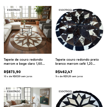
ESGOTADO
ESGOTADO
Tapete de couro redondo
Tapete couro redondo preto
marrom e bege claro 1,60
branco marrom café 1,20
diâmetro
diâmetro
R$873,90
R$462,47
10
x
de
R$87,39
sem juros
9
x
de
R$51,39
sem juros
ESGOTADO
ESGOTADO