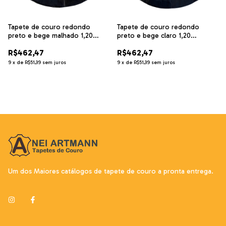
Tapete de couro redondo
Tapete de couro redondo
preto e bege malhado 1,20
preto e bege claro 1,20
diâmetro
diâmetro
R$462,47
R$462,47
9
x
de
R$51,39
sem juros
9
x
de
R$51,39
sem juros
Um dos Maiores catálogos de tapete de couro a pronta entrega.