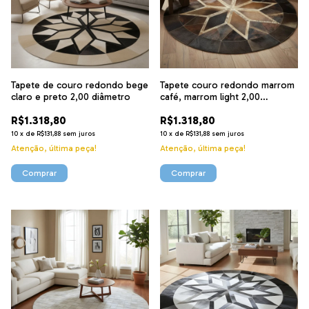
Tapete de couro redondo bege
Tapete couro redondo marrom
claro e preto 2,00 diâmetro
café, marrom light 2,00
diâmetro
R$1.318,80
R$1.318,80
10
x
de
R$131,88
sem juros
10
x
de
R$131,88
sem juros
Atenção, última peça!
Atenção, última peça!