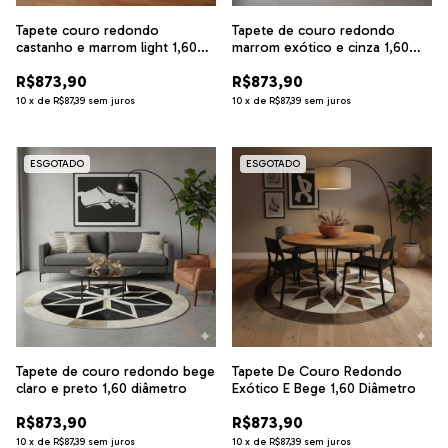
Tapete couro redondo
Tapete de couro redondo
castanho e marrom light 1,60
marrom exótico e cinza 1,60
diâmetro
diâmetro
R$873,90
R$873,90
10
x
de
R$87,39
sem juros
10
x
de
R$87,39
sem juros
ESGOTADO
ESGOTADO
Tapete de couro redondo bege
Tapete De Couro Redondo
claro e preto 1,60 diâmetro
Exótico E Bege 1,60 Diâmetro
R$873,90
R$873,90
10
x
de
R$87,39
sem juros
10
x
de
R$87,39
sem juros