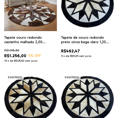
Tapete couro redondo
Tapete de couro redondo
castanho malhado 2,00
preto cinza bege claro 1,20
diâmetro mandala
diâmetro
R$1.318,80
R$462,47
R$1.256,00
5
% OFF
9
x
de
R$51,39
sem juros
10
x
de
R$125,60
sem juros
ESGOTADO
ESGOTADO