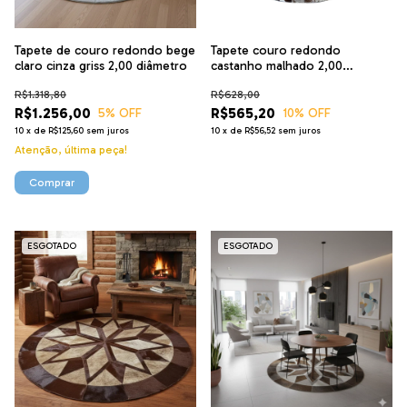
Tapete de couro redondo bege
Tapete couro redondo
claro cinza griss 2,00 diâmetro
castanho malhado 2,00
diâmetro pç 10x10cm
R$1.318,80
R$628,00
R$1.256,00
R$565,20
5
% OFF
10
% OFF
10
x
de
R$125,60
sem juros
10
x
de
R$56,52
sem juros
Atenção, última peça!
ESGOTADO
ESGOTADO