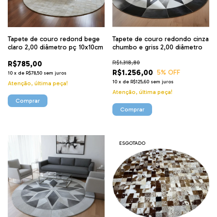
Tapete de couro redond bege
Tapete de couro redondo cinza
claro 2,00 diâmetro pç 10x10cm
chumbo e griss 2,00 diâmetro
R$785,00
R$1.318,80
R$1.256,00
5
% OFF
10
x
de
R$78,50
sem juros
10
x
de
R$125,60
sem juros
Atenção, última peça!
Atenção, última peça!
ESGOTADO