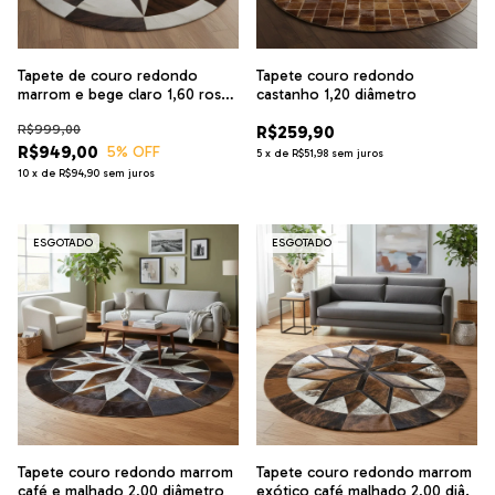
Tapete de couro redondo
Tapete couro redondo
marrom e bege claro 1,60 rosa
castanho 1,20 diâmetro
vento
R$999,00
R$259,90
R$949,00
5
% OFF
5
x
de
R$51,98
sem juros
10
x
de
R$94,90
sem juros
ESGOTADO
ESGOTADO
Tapete couro redondo marrom
Tapete couro redondo marrom
café e malhado 2,00 diâmetro
exótico café malhado 2,00 diâ.