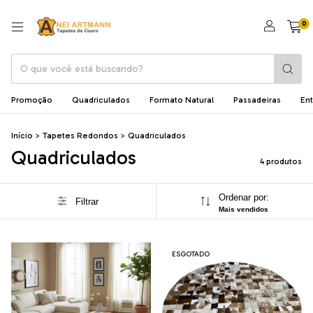
0
Promoção
Quadriculados
Formato Natural
Passadeiras
En
Início
>
Tapetes Redondos
>
Quadriculados
Quadriculados
4 produtos
Ordenar por:
Filtrar
Mais vendidos
ESGOTADO