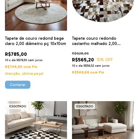
Tapete de couro redond bege
Tapete couro redondo
claro 2,00 diâmetro pç 10x10cm
castanho malhado 2,00
diâmetro pç 10x10cm
R$785,00
R$628,00
R$565,20
10
% OFF
10
x
de
R$78,50
sem juros
10
x
de
R$56,52
sem juros
R$706,50
com
Pix
R$508,68
com
Pix
Atenção, última peça!
ESGOTADO
ESGOTADO