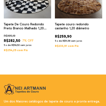
Tapete De Couro Redondo
Tapete couro redondo
Preto Branco Malhado 1,20
castanho 1,20 diâmetro
Diâmetro
R$305,10
R$259,90
R$282,50
7
% OFF
5
x
de
R$51,98
sem juros
5
x
de
R$56,50
sem juros
R$233,91
com
Pix
R$254,25
com
Pix
Um dos Maiores catálogos de tapete de couro a pronta entrega.